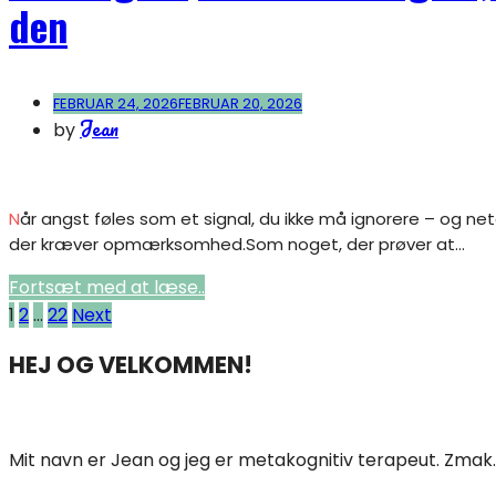
den
FEBRUAR 24, 2026
FEBRUAR 20, 2026
Jean
by
Når angst føles som et signal, du ikke må ignorere – og netop derfor larmer den For mange føles angst ikke bare ubehagelig.Den føles vigtig. Som et signal,
der kræver opmærksomhed.Som noget, der prøver at...
Fortsæt med at læse..
Indlægsinddeling
1
2
…
22
Next
HEJ OG VELKOMMEN!
Mit navn er Jean og jeg er metakognitiv terapeut. Zmak.d