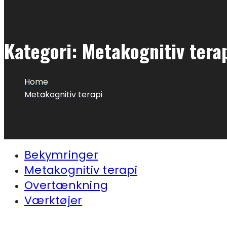
Kategori:
Metakognitiv tera
Home
Metakognitiv terapi
Bekymringer
Metakognitiv terapi
Overtænkning
Værktøjer