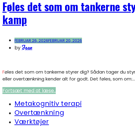
Føles det som om tankerne sty
kamp
FEBRUAR 26, 2026
FEBRUAR 20, 2026
Jean
by
Føles det som om tankerne styrer dig? Sådan tager du styringen tilbage – uden kamp Der er en særlig følelse, mange mennesker med angst, bekymringer
eller overtænkning kender alt for godt. Det føles, som om:...
Fortsæt med at læse..
Metakognitiv terapi
Overtænkning
Værktøjer