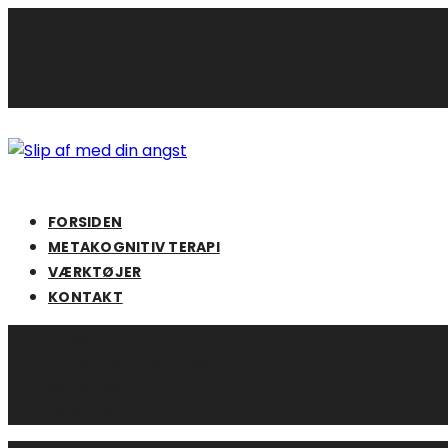
Skip
to
content
FORSIDEN
METAKOGNITIV TERAPI
VÆRKTØJER
KONTAKT
FORSIDEN
METAKOGNITIV TERAPI
VÆRKTØJER
KONTAKT