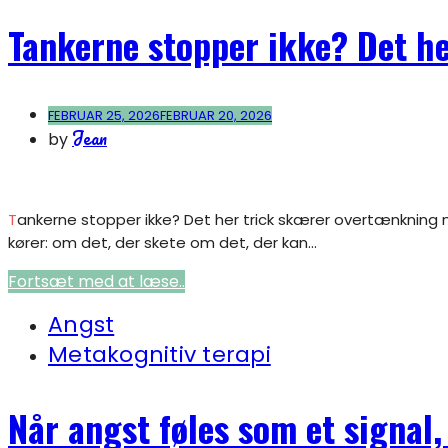
Tankerne stopper ikke? Det h
FEBRUAR 25, 2026
FEBRUAR 20, 2026
Jean
by
Tankerne stopper ikke? Det her trick skærer overtænkning ned Der er få ting, der kan være så udmattende som et hoved, der aldrig holder pause. Tankerne
kører: om det, der skete om det, der kan...
Fortsæt med at læse..
Angst
Metakognitiv terapi
Når angst føles som et signal