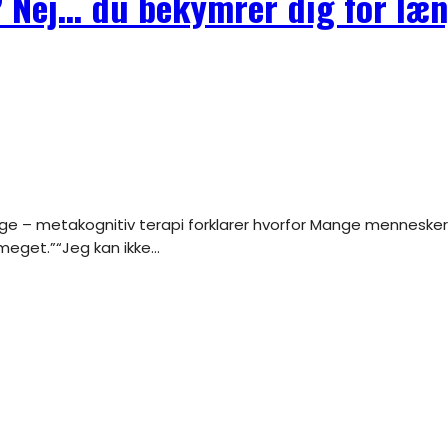
 Nej… du bekymrer dig for læ
eget.”“Jeg kan ikke...