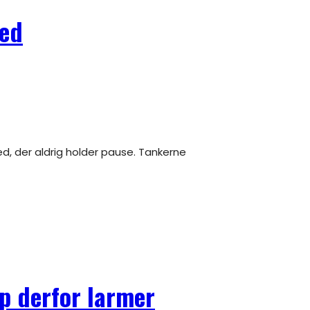
ned
op derfor larmer