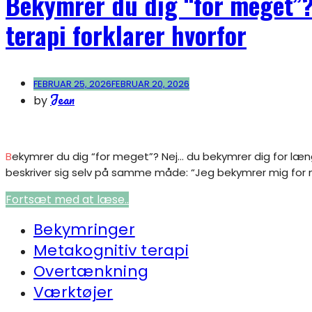
Bekymrer du dig “for meget”?
terapi forklarer hvorfor
FEBRUAR 25, 2026
FEBRUAR 20, 2026
Jean
by
Bekymrer du dig “for meget”? Nej… du bekymrer dig for længe – metakognitiv terapi forklarer hvorfor Mange mennesker, der kæmper med bekymringer,
beskriver sig selv på samme måde: “Jeg bekymrer mig for m
Fortsæt med at læse..
Bekymringer
Metakognitiv terapi
Overtænkning
Værktøjer