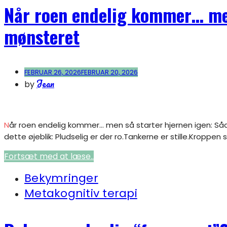
Når roen endelig kommer… men
mønsteret
FEBRUAR 26, 2026
FEBRUAR 20, 2026
Jean
by
Når roen endelig kommer… men så starter hjernen igen: Sådan bryder du mønsteret Mange mennesker med angst, bekymringer eller overtænkning kender
dette øjeblik: Pludselig er der ro.Tankerne er stille.Kroppen
Fortsæt med at læse..
Bekymringer
Metakognitiv terapi