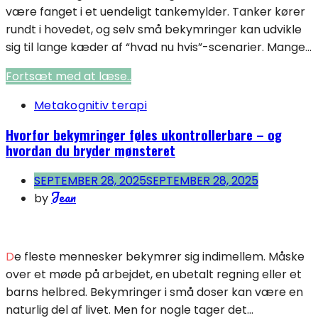
være fanget i et uendeligt tankemylder. Tanker kører
rundt i hovedet, og selv små bekymringer kan udvikle
sig til lange kæder af “hvad nu hvis”-scenarier. Mange...
Fortsæt med at læse..
Metakognitiv terapi
Hvorfor bekymringer føles ukontrollerbare – og
hvordan du bryder mønsteret
SEPTEMBER 28, 2025
SEPTEMBER 28, 2025
Jean
by
De fleste mennesker bekymrer sig indimellem. Måske
over et møde på arbejdet, en ubetalt regning eller et
barns helbred. Bekymringer i små doser kan være en
naturlig del af livet. Men for nogle tager det...