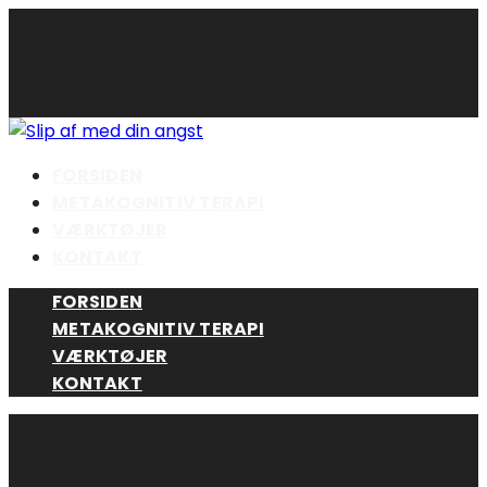
Skip
to
content
FORSIDEN
METAKOGNITIV TERAPI
VÆRKTØJER
KONTAKT
FORSIDEN
METAKOGNITIV TERAPI
VÆRKTØJER
KONTAKT