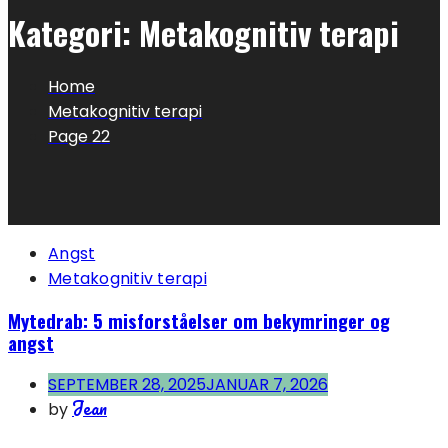
Kategori:
Metakognitiv terapi
Home
Metakognitiv terapi
Page 22
Angst
Metakognitiv terapi
Mytedrab: 5 misforståelser om bekymringer og
angst
SEPTEMBER 28, 2025
JANUAR 7, 2026
Jean
by