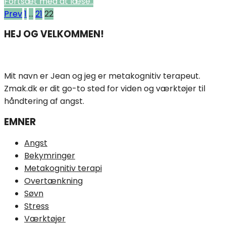
Fortsæt med at læse..
Indlægsinddeling
Prev
1
…
21
22
HEJ OG VELKOMMEN!
Mit navn er Jean og jeg er metakognitiv terapeut.
Zmak.dk er dit go-to sted for viden og værktøjer til
håndtering af angst.
EMNER
Angst
Bekymringer
Metakognitiv terapi
Overtænkning
Søvn
Stress
Værktøjer