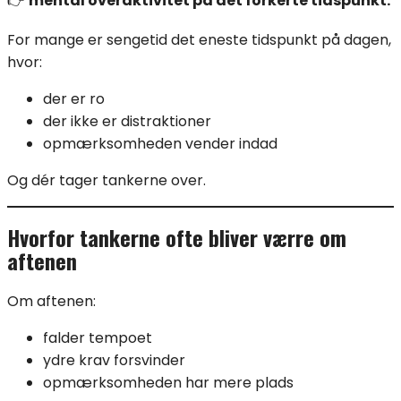
👉
mental overaktivitet på det forkerte tidspunkt.
For mange er sengetid det eneste tidspunkt på dagen,
hvor:
der er ro
der ikke er distraktioner
opmærksomheden vender indad
Og dér tager tankerne over.
Hvorfor tankerne ofte bliver værre om
aftenen
Om aftenen:
falder tempoet
ydre krav forsvinder
opmærksomheden har mere plads