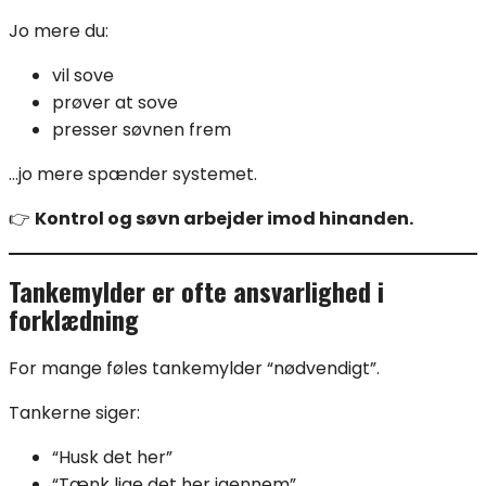
Jo mere du:
vil sove
prøver at sove
presser søvnen frem
…jo mere spænder systemet.
👉
Kontrol og søvn arbejder imod hinanden.
Tankemylder er ofte ansvarlighed i
forklædning
For mange føles tankemylder “nødvendigt”.
Tankerne siger:
“Husk det her”
“Tænk lige det her igennem”