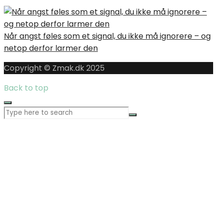
Når angst føles som et signal, du ikke må ignorere – og
netop derfor larmer den
Copyright © Zmak.dk 2025
Back to top