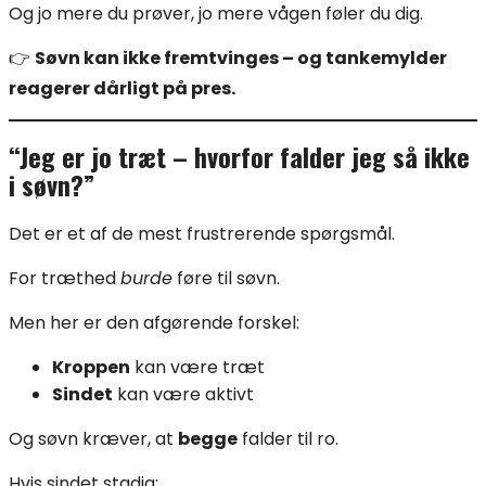
Og jo mere du prøver, jo mere vågen føler du dig.
👉
Søvn kan ikke fremtvinges – og tankemylder
reagerer dårligt på pres.
“Jeg er jo træt – hvorfor falder jeg så ikke
i søvn?”
Det er et af de mest frustrerende spørgsmål.
For træthed
burde
føre til søvn.
Men her er den afgørende forskel:
Kroppen
kan være træt
Sindet
kan være aktivt
Og søvn kræver, at
begge
falder til ro.
Hvis sindet stadig: