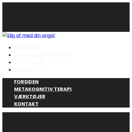
Skip
to
content
FORSIDEN
METAKOGNITIV TERAPI
VÆRKTØJER
KONTAKT
FORSIDEN
METAKOGNITIV TERAPI
VÆRKTØJER
KONTAKT