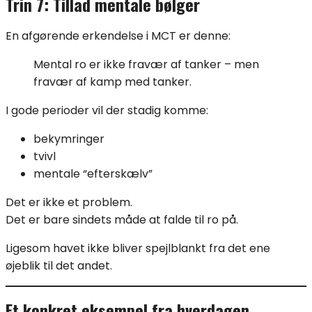
Trin 7: Tillad mentale bølger
En afgørende erkendelse i MCT er denne:
Mental ro er ikke fravær af tanker – men
fravær af kamp med tanker.
I gode perioder vil der stadig komme:
bekymringer
tvivl
mentale “efterskælv”
Det er ikke et problem.
Det er bare sindets måde at falde til ro på.
Ligesom havet ikke bliver spejlblankt fra det ene
øjeblik til det andet.
Et konkret eksempel fra hverdagen