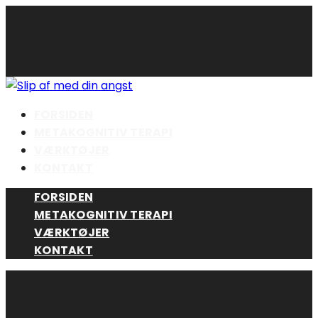
Skip
to
content
FORSIDEN
METAKOGNITIV TERAPI
VÆRKTØJER
KONTAKT
FORSIDEN
METAKOGNITIV TERAPI
VÆRKTØJER
KONTAKT