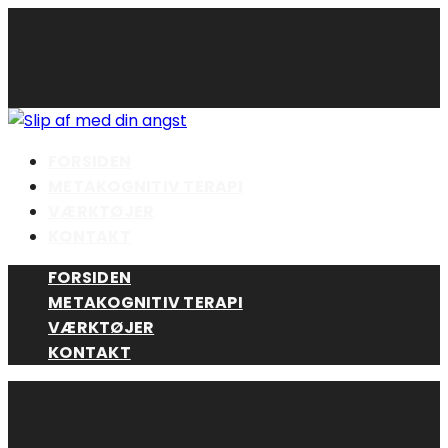
Skip
to
content
FORSIDEN
METAKOGNITIV TERAPI
VÆRKTØJER
KONTAKT
FORSIDEN
METAKOGNITIV TERAPI
VÆRKTØJER
KONTAKT