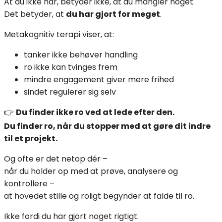
At du ikke har, betyder ikke, at du mangler noget.
Det betyder, at
du har gjort for meget
.
Metakognitiv terapi viser, at:
tanker ikke behøver handling
ro ikke kan tvinges frem
mindre engagement giver mere frihed
sindet regulerer sig selv
👉
Du finder ikke ro ved at lede efter den.
Du finder ro, når du stopper med at gøre dit indre
til et projekt.
Og ofte er det netop dér –
når du holder op med at prøve, analysere og
kontrollere –
at hovedet stille og roligt begynder at falde til ro.
Ikke fordi du har gjort noget rigtigt.