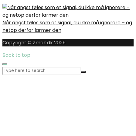
Når angst føles som et signal, du ikke må ignorere – og
netop derfor larmer den
Copyright © Zmak.dk 2025
Back to top