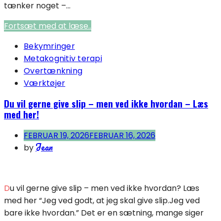
tænker noget –...
Fortsæt med at læse..
Bekymringer
Metakognitiv terapi
Overtænkning
Værktøjer
Du vil gerne give slip – men ved ikke hvordan – Læs
med her!
FEBRUAR 19, 2026
FEBRUAR 16, 2026
Jean
by
Du vil gerne give slip – men ved ikke hvordan? Læs
med her “Jeg ved godt, at jeg skal give slip.Jeg ved
bare ikke hvordan.” Det er en sætning, mange siger