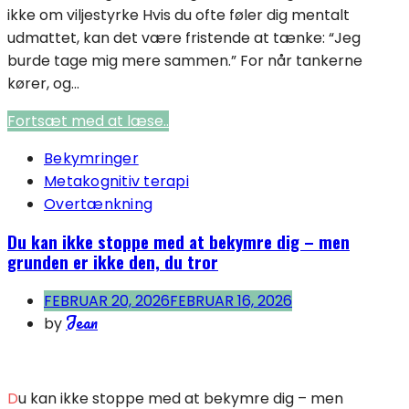
ikke om viljestyrke Hvis du ofte føler dig mentalt
udmattet, kan det være fristende at tænke: “Jeg
burde tage mig mere sammen.” For når tankerne
kører, og...
Fortsæt med at læse..
Bekymringer
Metakognitiv terapi
Overtænkning
Du kan ikke stoppe med at bekymre dig – men
grunden er ikke den, du tror
FEBRUAR 20, 2026
FEBRUAR 16, 2026
Jean
by
Du kan ikke stoppe med at bekymre dig – men