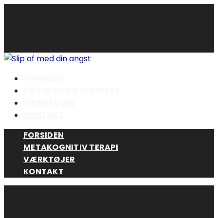
Skip
to
content
FORSIDEN
METAKOGNITIV TERAPI
VÆRKTØJER
KONTAKT
FORSIDEN
METAKOGNITIV TERAPI
VÆRKTØJER
KONTAKT