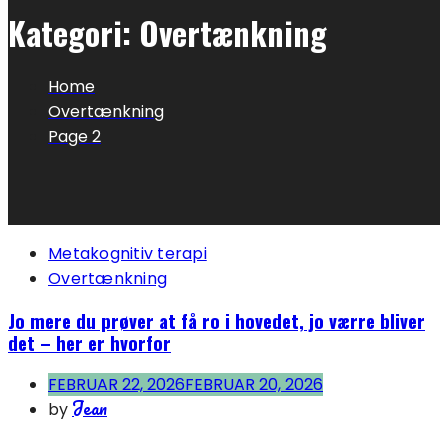
Kategori:
Overtænkning
Home
Overtænkning
Page 2
Metakognitiv terapi
Overtænkning
Jo mere du prøver at få ro i hovedet, jo værre bliver
det – her er hvorfor
FEBRUAR 22, 2026
FEBRUAR 20, 2026
Jean
by