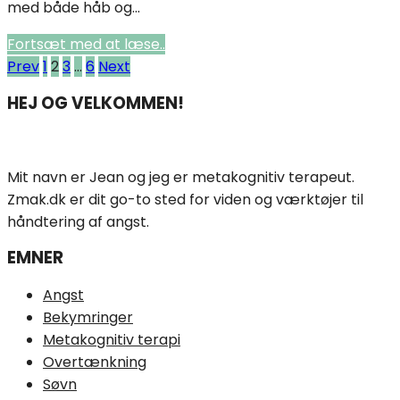
med både håb og...
Fortsæt med at læse..
Indlægsinddeling
Prev
1
2
3
…
6
Next
HEJ OG VELKOMMEN!
Mit navn er Jean og jeg er metakognitiv terapeut.
Zmak.dk er dit go-to sted for viden og værktøjer til
håndtering af angst.
EMNER
Angst
Bekymringer
Metakognitiv terapi
Overtænkning
Søvn