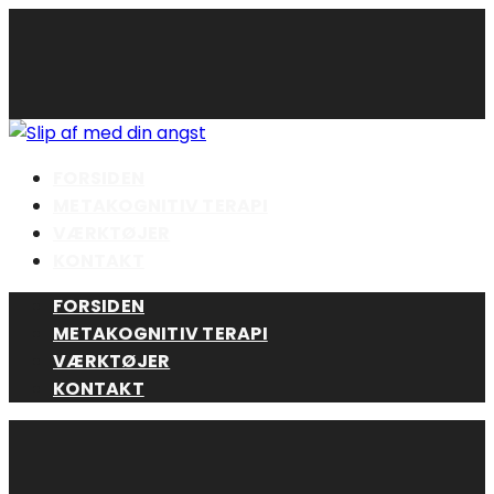
Skip
to
content
FORSIDEN
METAKOGNITIV TERAPI
VÆRKTØJER
KONTAKT
FORSIDEN
METAKOGNITIV TERAPI
VÆRKTØJER
KONTAKT