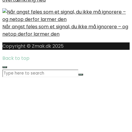
Når angst føles som et signal, du ikke må ignorere – og
netop derfor larmer den
Copyright © Zmak.dk 2025
Back to top