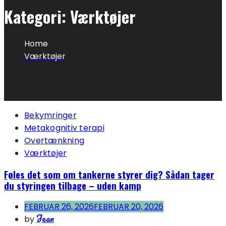
Kategori:
Værktøjer
Home
Værktøjer
Bekymringer
Metakognitiv terapi
Overtænkning
Værktøjer
Føles det som om tankerne styrer dig? Sådan tager
du styringen tilbage – uden kamp
FEBRUAR 26, 2026
FEBRUAR 20, 2026
Jean
by