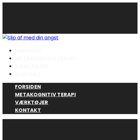
Skip
to
content
FORSIDEN
METAKOGNITIV TERAPI
VÆRKTØJER
KONTAKT
FORSIDEN
METAKOGNITIV TERAPI
VÆRKTØJER
KONTAKT