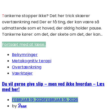
Tankerne stopper ikke? Det her trick skærer
overtænkning ned Der er få ting, der kan være så
udmattende som et hoved, der aldrig holder pause.
Tankerne kører: om det, der skete om det, der kan...
Fortsæt med at læse..
Bekymringer
Metakognitiv terapi
Overtænkning
Værktøjer
Du vil gerne give slip – men ved ikke hvordan – Læs
med her!
FEBRUAR 19, 2026
FEBRUAR 16, 2026
Jean
by