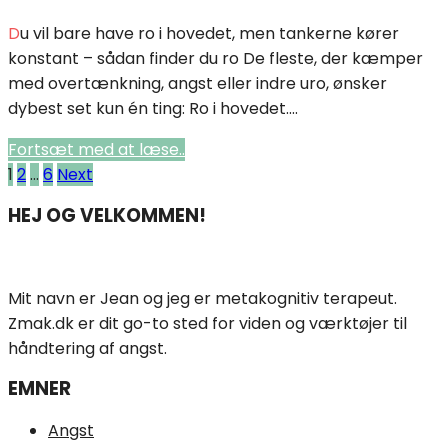
Du vil bare have ro i hovedet, men tankerne kører
konstant – sådan finder du ro De fleste, der kæmper
med overtænkning, angst eller indre uro, ønsker
dybest set kun én ting: Ro i hovedet....
Fortsæt med at læse..
Indlægsinddeling
1
2
…
6
Next
HEJ OG VELKOMMEN!
Mit navn er Jean og jeg er metakognitiv terapeut.
Zmak.dk er dit go-to sted for viden og værktøjer til
håndtering af angst.
EMNER
Angst