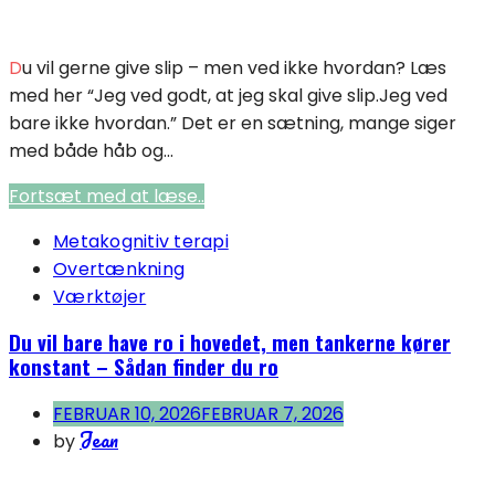
Du vil gerne give slip – men ved ikke hvordan? Læs
med her “Jeg ved godt, at jeg skal give slip.Jeg ved
bare ikke hvordan.” Det er en sætning, mange siger
med både håb og...
Fortsæt med at læse..
Metakognitiv terapi
Overtænkning
Værktøjer
Du vil bare have ro i hovedet, men tankerne kører
konstant – Sådan finder du ro
FEBRUAR 10, 2026
FEBRUAR 7, 2026
Jean
by