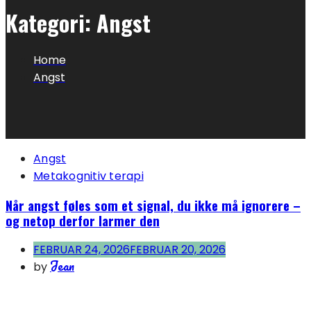
Kategori:
Angst
Home
Angst
Angst
Metakognitiv terapi
Når angst føles som et signal, du ikke må ignorere –
og netop derfor larmer den
FEBRUAR 24, 2026
FEBRUAR 20, 2026
Jean
by