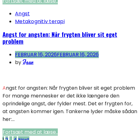
Fortsæt med at læse..
Angst
Metakognitiv terapi
Angst for angsten: Når frygten bliver sit eget
problem
FEBRUAR 16, 2026
FEBRUAR 16, 2026
Jean
by
Angst for angsten: Når frygten bliver sit eget problem
For mange mennesker er det ikke længere den
oprindelige angst, der fylder mest. Det er frygten for,
at angsten kommer igen. Tankerne lyder måske sådan
her:...
Fortsæt med at læse..
Indlægsinddeling
1
2
…
4
Next