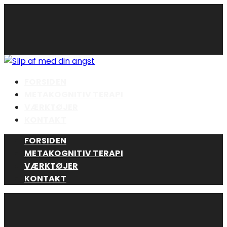
Skip
to
content
FORSIDEN
METAKOGNITIV TERAPI
VÆRKTØJER
KONTAKT
FORSIDEN
METAKOGNITIV TERAPI
VÆRKTØJER
KONTAKT