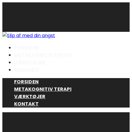
Skip
to
content
FORSIDEN
METAKOGNITIV TERAPI
VÆRKTØJER
KONTAKT
FORSIDEN
METAKOGNITIV TERAPI
VÆRKTØJER
KONTAKT