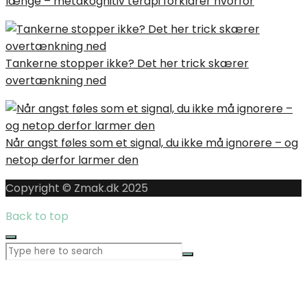
længe – metakognitiv terapi forklarer hvorfor
Tankerne stopper ikke? Det her trick skærer
overtænkning ned
Når angst føles som et signal, du ikke må ignorere – og
netop derfor larmer den
Copyright © Zmak.dk 2025
Back to top