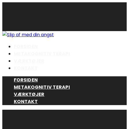
Skip
to
content
FORSIDEN
METAKOGNITIV TERAPI
VÆRKTØJER
KONTAKT
FORSIDEN
METAKOGNITIV TERAPI
VÆRKTØJER
KONTAKT