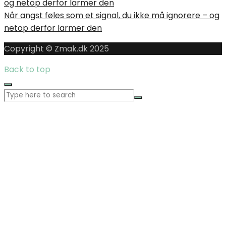
Når angst føles som et signal, du ikke må ignorere – og
netop derfor larmer den
Copyright © Zmak.dk 2025
Back to top