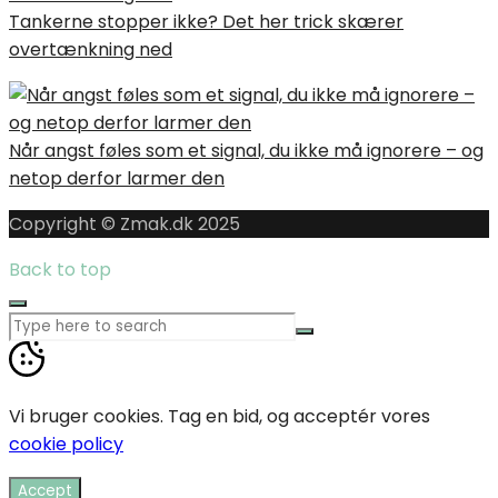
Tankerne stopper ikke? Det her trick skærer
overtænkning ned
Når angst føles som et signal, du ikke må ignorere – og
netop derfor larmer den
Copyright © Zmak.dk 2025
Back to top
Vi bruger cookies. Tag en bid, og acceptér vores
cookie policy
Accept