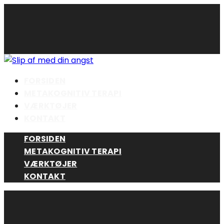
Skip
to
content
FORSIDEN
METAKOGNITIV TERAPI
VÆRKTØJER
KONTAKT
FORSIDEN
METAKOGNITIV TERAPI
VÆRKTØJER
KONTAKT