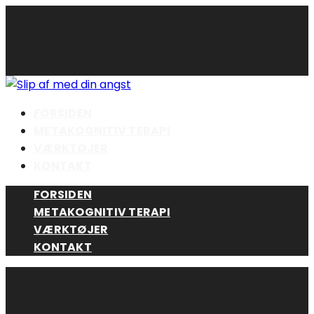
Skip
to
content
FORSIDEN
METAKOGNITIV TERAPI
VÆRKTØJER
KONTAKT
FORSIDEN
METAKOGNITIV TERAPI
VÆRKTØJER
KONTAKT