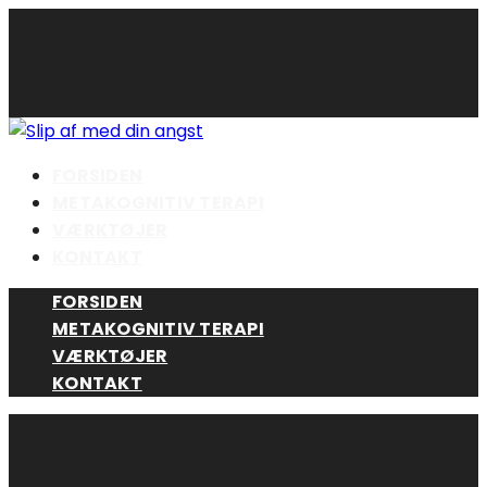
Skip
to
content
FORSIDEN
METAKOGNITIV TERAPI
VÆRKTØJER
KONTAKT
FORSIDEN
METAKOGNITIV TERAPI
VÆRKTØJER
KONTAKT