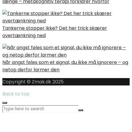
længe – metakognitiv terapi forklarer hvorfor
Tankerne stopper ikke? Det her trick skærer
overtænkning ned
Når angst føles som et signal, du ikke må ignorere – og
netop derfor larmer den
Copyright © Zmak.dk 2025
Back to top