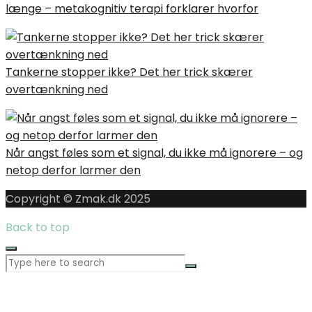
længe – metakognitiv terapi forklarer hvorfor
Tankerne stopper ikke? Det her trick skærer
overtænkning ned
Når angst føles som et signal, du ikke må ignorere – og
netop derfor larmer den
Copyright © Zmak.dk 2025
Back to top