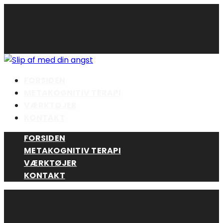
Skip
to
content
FORSIDEN
METAKOGNITIV TERAPI
VÆRKTØJER
KONTAKT
FORSIDEN
METAKOGNITIV TERAPI
VÆRKTØJER
KONTAKT