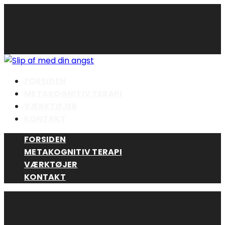
Skip
to
content
FORSIDEN
METAKOGNITIV TERAPI
VÆRKTØJER
KONTAKT
FORSIDEN
METAKOGNITIV TERAPI
VÆRKTØJER
KONTAKT