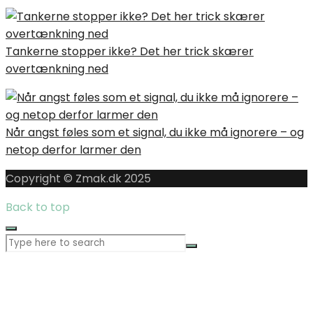
Tankerne stopper ikke? Det her trick skærer
overtænkning ned
Når angst føles som et signal, du ikke må ignorere – og
netop derfor larmer den
Copyright © Zmak.dk 2025
Back to top