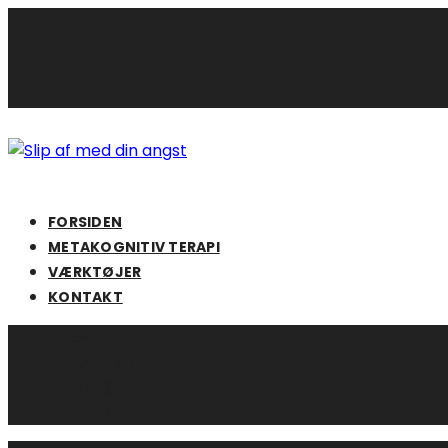
Skip
to
content
FORSIDEN
METAKOGNITIV TERAPI
VÆRKTØJER
KONTAKT
FORSIDEN
METAKOGNITIV TERAPI
VÆRKTØJER
KONTAKT