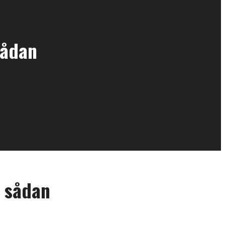
sådan
s sådan