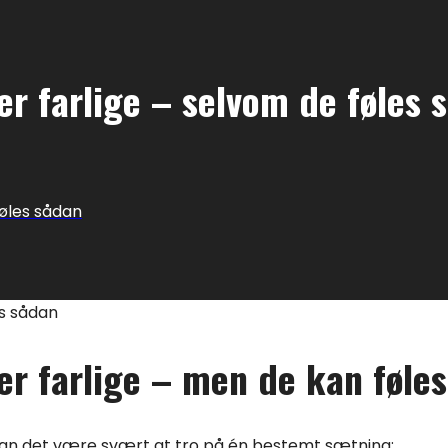
er farlige – selvom de føles 
føles sådan
er farlige – men de kan føle
kan det være svært at tro på én bestemt sætning: