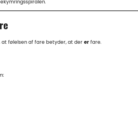
bekymringsspiralen.
re
at følelsen af fare betyder, at der
er
fare.
m: