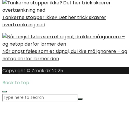
Tankerne stopper ikke? Det her trick skærer
overtænkning ned
Når angst føles som et signal, du ikke må ignorere – og
netop derfor larmer den
Copyright © Zmak.dk 2025
Back to top