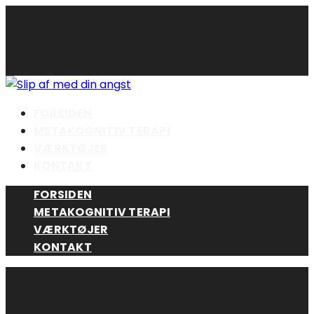
Skip
to
content
FORSIDEN
METAKOGNITIV TERAPI
VÆRKTØJER
KONTAKT
FORSIDEN
METAKOGNITIV TERAPI
VÆRKTØJER
KONTAKT