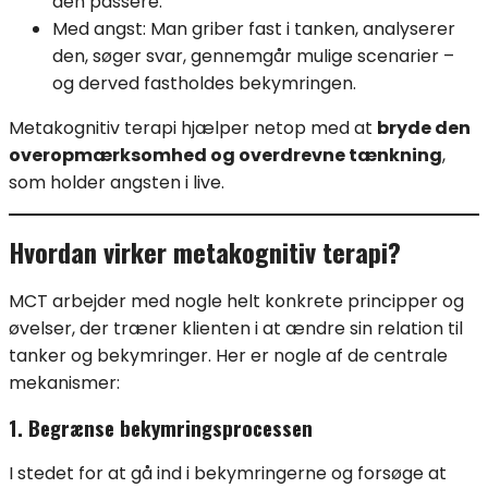
den passere.
Med angst: Man griber fast i tanken, analyserer
den, søger svar, gennemgår mulige scenarier –
og derved fastholdes bekymringen.
Metakognitiv terapi hjælper netop med at
bryde den
overopmærksomhed og overdrevne tænkning
,
som holder angsten i live.
Hvordan virker metakognitiv terapi?
MCT arbejder med nogle helt konkrete principper og
øvelser, der træner klienten i at ændre sin relation til
tanker og bekymringer. Her er nogle af de centrale
mekanismer:
1. Begrænse bekymringsprocessen
I stedet for at gå ind i bekymringerne og forsøge at