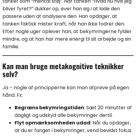
tanker som “mental støj”. Når tanken “Hvad nu hvis jeg
bliver fyret?” dukker op, øver han sig i at lade den
passere uden at analysere den. Han opdager, at
tanken faktisk mister kraft, når han ikke fodrer den.
Efter nogle uger oplever han, at bekymringerne fylder
mindre, og at han har mere energi til sit arbejde og sin
familie.
Kan man bruge metakognitive teknikker
selv?
Ja – nogle af principperne kan man afprøve på egen
hånd. Fx:
Begræns bekymringstiden
: Sæt 20 minutter af
dagligt og udskyd alle bekymringer dertil.
Flyt opmærksomheden udad
: Når du opdager,
at du er fanget i bekymringer, vend bevidst fokus