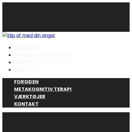
Skip
to
content
FORSIDEN
METAKOGNITIV TERAPI
VÆRKTØJER
KONTAKT
FORSIDEN
METAKOGNITIV TERAPI
VÆRKTØJER
KONTAKT