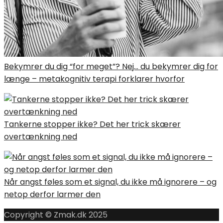
Bekymrer du dig “for meget”? Nej… du bekymrer dig for
længe – metakognitiv terapi forklarer hvorfor
Tankerne stopper ikke? Det her trick skærer
overtænkning ned
Når angst føles som et signal, du ikke må ignorere – og
netop derfor larmer den
Copyright © Zmak.dk 2025