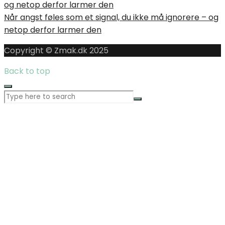
Når angst føles som et signal, du ikke må ignorere – og
netop derfor larmer den
Copyright © Zmak.dk 2025
Back to top