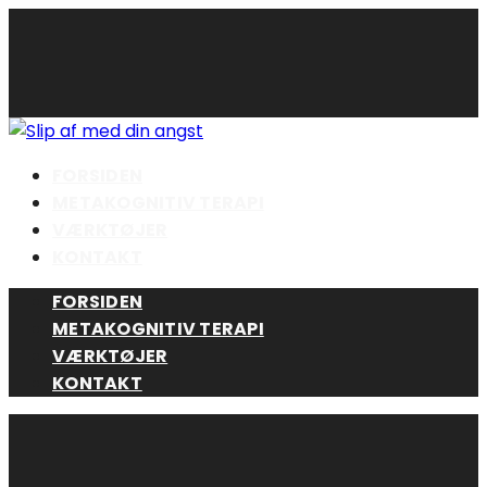
Skip
to
content
FORSIDEN
METAKOGNITIV TERAPI
VÆRKTØJER
KONTAKT
FORSIDEN
METAKOGNITIV TERAPI
VÆRKTØJER
KONTAKT