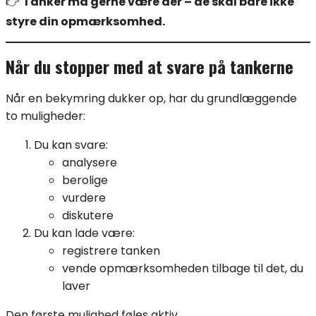
👉
Tanker må gerne være der – de skal bare ikke
styre din opmærksomhed.
Når du stopper med at svare på tankerne
Når en bekymring dukker op, har du grundlæggende
to muligheder:
Du kan svare:
analysere
berolige
vurdere
diskutere
Du kan lade være:
registrere tanken
vende opmærksomheden tilbage til det, du
laver
Den første mulighed føles aktiv.