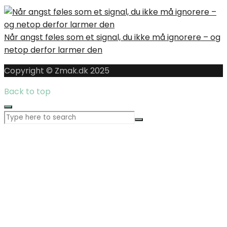
Når angst føles som et signal, du ikke må ignorere – og
netop derfor larmer den
Copyright © Zmak.dk 2025
Back to top