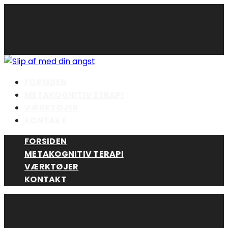
Skip
to
content
FORSIDEN
METAKOGNITIV TERAPI
VÆRKTØJER
KONTAKT
FORSIDEN
METAKOGNITIV TERAPI
VÆRKTØJER
KONTAKT