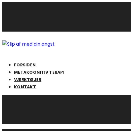
Skip
to
content
FORSIDEN
METAKOGNITIV TERAPI
VÆRKTØJER
KONTAKT
FORSIDEN
METAKOGNITIV TERAPI
VÆRKTØJER
KONTAKT