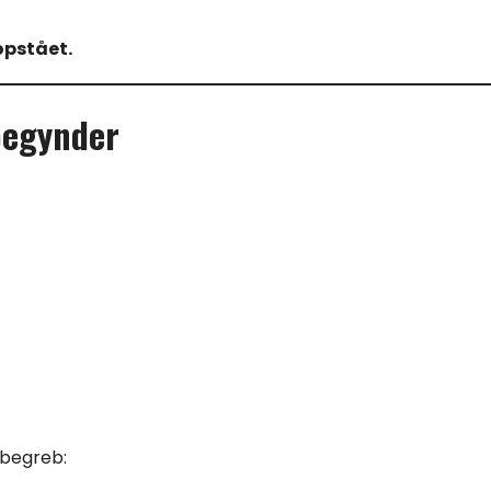
opstået.
begynder
lbegreb: