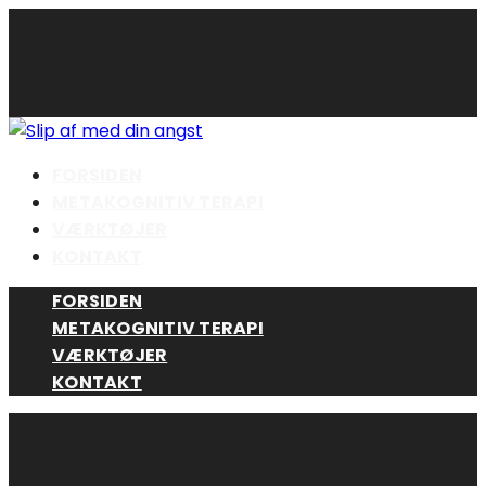
Skip
to
content
FORSIDEN
METAKOGNITIV TERAPI
VÆRKTØJER
KONTAKT
FORSIDEN
METAKOGNITIV TERAPI
VÆRKTØJER
KONTAKT