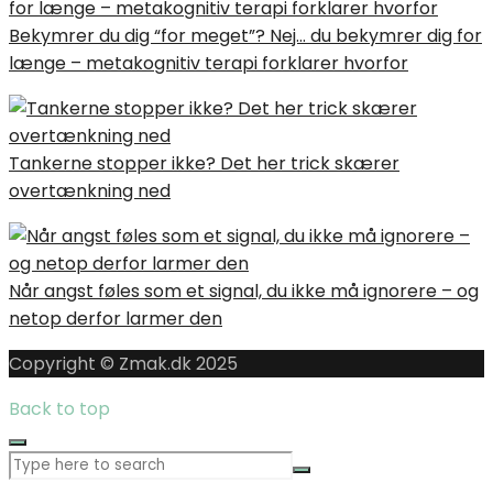
Bekymrer du dig “for meget”? Nej… du bekymrer dig for
længe – metakognitiv terapi forklarer hvorfor
Tankerne stopper ikke? Det her trick skærer
overtænkning ned
Når angst føles som et signal, du ikke må ignorere – og
netop derfor larmer den
Copyright © Zmak.dk 2025
Back to top